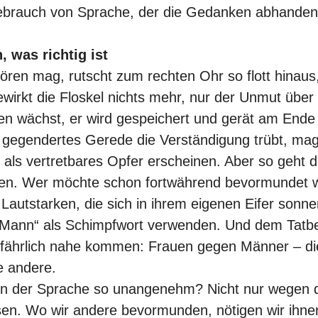
Gebrauch von Sprache, der die Gedanken abhand
 was richtig ist
ren mag, rutscht zum rechten Ohr so flott hinaus,
wirkt die Floskel nichts mehr, nur der Unmut über
n wächst, er wird gespeichert und gerät am Ende
 gegendertes Gerede die Verständigung trübt, ma
als vertretbares Opfer erscheinen. Aber so geht
oren. Wer möchte schon fortwährend bevormundet 
n Lautstarken, die sich in ihrem eigenen Eifer sonn
„Mann“ als Schimpfwort verwenden. Und dem Tatbe
efährlich nahe kommen: Frauen gegen Männer – die
e andere.
n der Sprache so unangenehm? Nicht nur wegen de
sen. Wo wir andere bevormunden, nötigen wir ihn