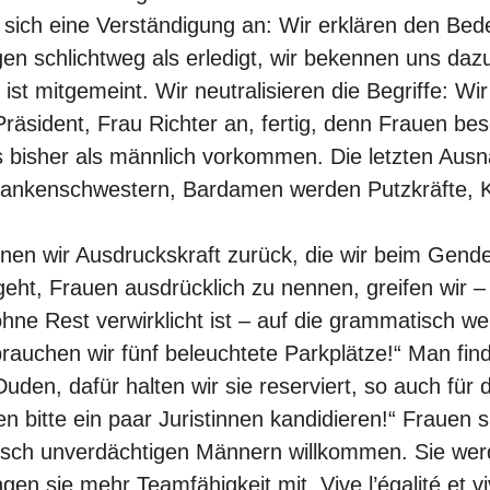
t sich eine Verständigung an: Wir erklären den Be
n schlichtweg als erledigt, wir bekennen uns dazu,
ist mitgemeint. Wir neutralisieren die Begriffe: Wi
Präsident, Frau Richter an, fertig, denn Frauen bes
uns bisher als männlich vorkommen. Die letzten A
Krankenschwestern, Bardamen werden Putzkräfte, K
nen wir Ausdruckskraft zurück, die wir beim Gende
eht, Frauen ausdrücklich zu nennen, greifen wir – 
 ohne Rest verwirklicht ist – auf die grammatisch w
rauchen wir fünf beleuchtete Parkplätze!“ Man find
en, dafür halten wir sie reserviert, so auch für di
bitte ein paar Juristinnen kandidieren!“ Frauen s
sch unverdächtigen Männern willkommen. Sie werde
ngen sie mehr Teamfähigkeit mit. Vive l’égalité et vi