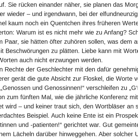
uf. Sie rücken einander näher, sie planen das Mor
r wieder – und irgendwann, bei der elfundneunzi
ormel kaum noch ein Quentchen ihres früheren Wert
erton: Warum ist es nicht mehr wie zu Anfang? Sch
Paar, sie hätten öfter zuhören sollen, was dem and
it Beschwörungen zu plätten. Liebe kann mit Wor
Worten auch nicht erzwungen werden.
chen Rechte der Geschlechter mit den dafür genehm
rer gerät die gute Absicht zur Floskel, die Wort
 „Genossen und Genossinnen!“ verschleifen zu „G‘
 zum fünften Mal, wie die jährliche Konferenz mit
net wird – und keiner traut sich, den Wortbläser an
 erdachtes Beispiel. Auch keine Ente ist ein Prospek
ntinnen und -patienten!“ gerichtet war. Gut gemei
inem Lächeln darüber hinweggehen. Aber solcher Un