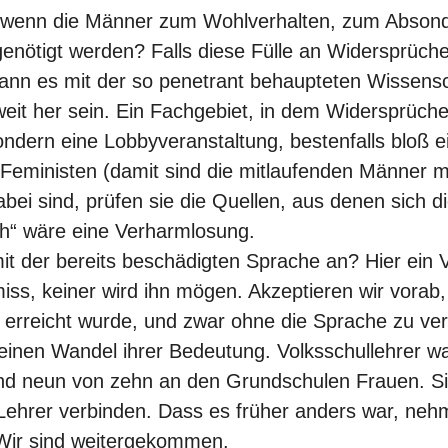
n, wenn die Männer zum Wohlverhalten, zum Abson
enötigt werden? Falls diese Fülle an Widersprüche
ann es mit der so penetrant behaupteten Wissensch
eit her sein. Ein Fachgebiet, in dem Widersprüche 
ndern eine Lobbyveranstaltung, bestenfalls bloß e
eministen (damit sind die mitlaufenden Männer m
ei sind, prüfen sie die Quellen, aus denen sich d
ch“ wäre eine Verharmlosung.
it der bereits beschädigten Sprache an? Hier ein 
s, keiner wird ihn mögen. Akzeptieren wir vorab, 
its erreicht wurde, und zwar ohne die Sprache zu ve
 einen Wandel ihrer Bedeutung. Volksschullehrer w
nd neun von zehn an den Grundschulen Frauen. Si
Lehrer verbinden. Dass es früher anders war, nehm
 Wir sind weitergekommen.