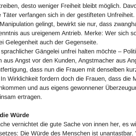
 treiben, desto weniger Freiheit bleibt möglich. Dav
 Täter verfangen sich in der gestifteten Unfreiheit
 Manipulation gelingt, bewirkt sie nur, dass zwang
enntnis aus ureigenem Antrieb. Merke: Wer sich so
bei Gelegenheit auch der Gegenseite.
 sprachlicher Gängelei unfrei halten möchte – Polit
 aus Angst vor den Kunden, Angstmacher aus Angs
tfertigung, dass nun die Frauen mit denselben kur
n Wirklichkeit fordern doch die Frauen, dass die M
enkommen und aus eigens gewonnener Überzeug
nsam ertragen.
 die Würde
he vernichtet die gute Sache von innen her, es w
etzes: Die Würde des Menschen ist unantastbar. 