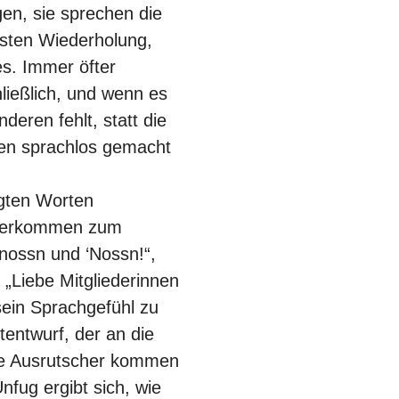
gen, sie sprechen die
gsten Wiederholung,
es. Immer öfter
ließlich, und wenn es
eren fehlt, statt die
ten sprachlos gemacht
igten Worten
e verkommen zum
nossn und ‘Nossn!“,
 „Liebe Mitgliederinnen
 sein Sprachgefühl zu
tentwurf, der an die
nte Ausrutscher kommen
fug ergibt sich, wie