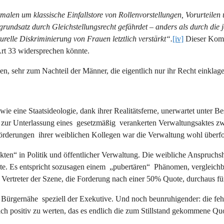
len um klassische Einfallstore von Rollenvorstellungen, Vorurteilen 
grundsatz durch Gleichstellungsrecht gefährdet – anders als durch die
relle Diskriminierung von Frauen letztlich verstärkt“.
[iv]
Dieser Komme
rt 33 widersprechen könnte.
n, sehr zum Nachteil der Männer, die eigentlich nur ihr Recht einkla
eine Staatsideologie, dank ihrer Realitätsferne, unerwartet unter Be
e zur Unterlassung eines gesetzmäßig verankerten Verwaltungsaktes zw
rderungen ihrer weiblichen Kollegen war die Verwaltung wohl überfo
ten“ in Politik und öffentlicher Verwaltung. Die weibliche Anspruchsh
hte. Es entspricht sozusagen einem „pubertären“ Phänomen, vergleichba
 Vertreter der Szene, die Forderung nach einer 50% Quote, durchaus 
de Bürgernähe speziell der Exekutive. Und noch beunruhigender: die fe
lich positiv zu werten, das es endlich die zum Stillstand gekommene Q