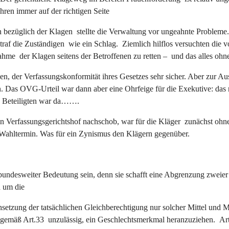
hren immer auf der richtigen Seite
ten bezüglich der Klagen stellte die Verwaltung vor ungeahnte Proble
raf die Zuständigen wie ein Schlag. Ziemlich hilflos versuchten die v
ahme der Klagen seitens der Betroffenen zu retten – und das alles ohne
hen, der Verfassungskonformität ihres Gesetzes sehr sicher. Aber zur A
 Das OVG-Urteil war dann aber eine Ohrfeige für die Exekutive: das 
le Beteiligten war da…….
n Verfassungsgerichtshof nachschob, war für die Kläger zunächst ohne
m Wahltermin. Was für ein Zynismus den Klägern gegenüber.
 bundesweiter Bedeutung sein, denn sie schafft eine Abgrenzung zwei
 um die
chsetzung der tatsächlichen Gleichberechtigung nur solcher Mittel un
 gemäß Art.33 unzulässig, ein Geschlechtsmerkmal heranzuziehen. Art