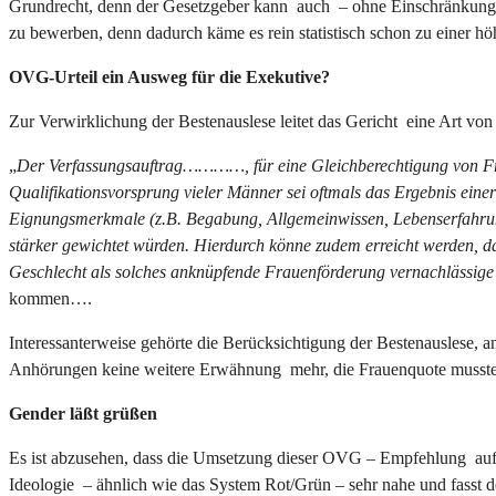
Grundrecht, denn der Gesetzgeber kann auch – ohne Einschränkung d
zu bewerben, denn dadurch käme es rein statistisch schon zu einer hö
OVG-Urteil ein Ausweg für die Exekutive?
Zur Verwirklichung der Bestenauslese leitet das Gericht eine Art von
„
Der Verfassungsauftrag…………, für eine Gleichberechtigung von Frau
Qualifikationsvorsprung vieler Männer sei oftmals das Ergeb­nis ein
Eignungsmerkmale (z.B. Begabung, Allgemeinwissen, Lebenserfahrung,
stärker gewichtet würden. Hierdurch könne zudem erreicht werden, d
Geschlecht als solches anknüpfende Frauenförderung vernachlässige
kommen….
Interessanterweise gehörte die Berücksichtigung der Bestenauslese,
Anhörungen keine weitere Erwähnung mehr, die Frauenquote musst
Gender läßt grüßen
Es ist abzusehen, dass die Umsetzung dieser OVG – Empfehlung auf S
Ideologie – ähnlich wie das System Rot/Grün – sehr nahe und fasst