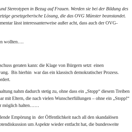
und Stereotypen in Bezug auf Frauen. Werden sie bei der Bildung des
 jetzige gesetzgeberische Lösung, die das OVG Münster beanstandet.
ntar lässt interessanterweise außer acht, dass auch der OVG-
gen wollten….
schuss geraten kann: die Klage von Bürgern setzt einen
ang. Bis hierhin war das ein klassisch demokratischer Prozess.
rdert.
altung nahm dadurch stetig zu, ohne dass ein „Stopp“ diesem Treiben
r mit Eltern, die nach vielen Wunscherfüllungen – ohne ein „Stopp!“
für möglich halten……
hlende Empörung in der Öffentlichkeit nach all den skandalösen
uotendiskussion um Aspekte wieder entfacht hat, die bundesweite