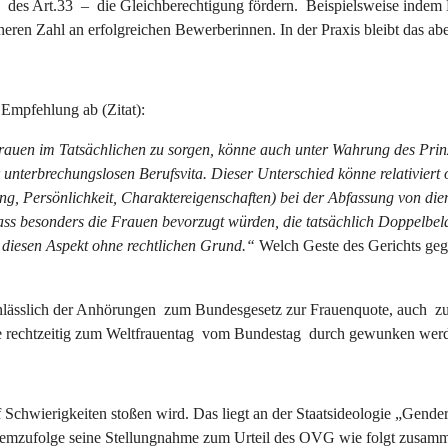
es Art.33 – die Gleichberechtigung fördern. Beispielsweise indem Fra
heren Zahl an erfolgreichen Bewerberinnen. In der Praxis bleibt das a
 Empfehlung ab (Zitat):
en im Tatsächlichen zu sorgen, könne auch unter Wahrung des Prinzi
er unterbrechungslosen Berufsvita. Dieser Unterschied könne relativie
 Persönlichkeit, Charaktereigenschaften) bei der Abfassung von dien
ass besonders die Frauen bevorzugt würden, die tatsächlich Doppelbe
 diesen Aspekt ohne rechtlichen Grund.“
Welch Geste des Gerichts geg
 anlässlich der Anhörungen zum Bundesgesetz zur Frauenquote, auch zu
e rechtzeitig zum Weltfrauentag vom Bundestag durch gewunken wer
chwierigkeiten stoßen wird. Das liegt an der Staatsideologie „Gende
 demzufolge seine Stellungnahme zum Urteil des OVG wie folgt zusam