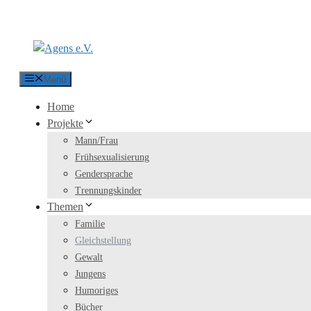
Zum Inhalt springen
Menü
Home
Projekte
Mann/Frau
Frühsexualisierung
Gendersprache
Trennungskinder
Themen
Familie
Gleichstellung
Gewalt
Jungens
Humoriges
Bücher