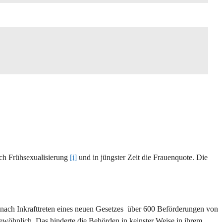
urch Frühsexualisierung
[i]
und in jüngster Zeit die Frauenquote. Die
nach Inkrafttreten eines neuen Gesetzes über 600 Beförderungen von
ewöhnlich. Das hinderte die Behörden in keinster Weise in ihrem