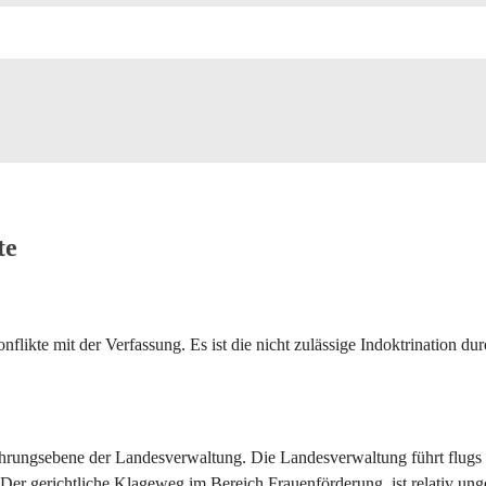
te
flikte mit der Verfassung. Es ist die nicht zulässige Indoktrination d
rungsebene der Landesverwaltung. Die Landesverwaltung führt flugs 
Der gerichtliche Klageweg im Bereich Frauenförderung ist relativ ung