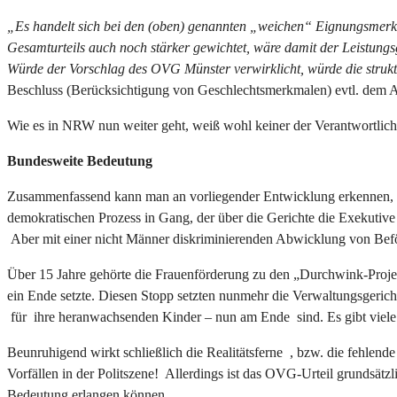
„Es handelt sich bei den (oben) genannten „weichen“ Eignungsmerkma
Gesamturteils auch noch stärker gewichtet, wäre damit der Leistungs
Würde der Vorschlag des OVG Münster verwirklicht, würde die struktu
Beschluss (Berücksichtigung von Geschlechtsmerkmalen) evtl. dem A
Wie es in NRW nun weiter geht, weiß wohl keiner der Verantwortliche
Bundesweite Bedeutung
Zusammenfassend kann man an vorliegender Entwicklung erkennen, wie 
demokratischen Prozess in Gang, der über die Gerichte die Exekutiv
Aber mit einer nicht Männer diskriminierenden Abwicklung von Befö
Über 15 Jahre gehörte die Frauenförderung zu den „Durchwink-Projek
ein Ende setzte. Diesen Stopp setzten nunmehr die Verwaltungsgeric
für ihre heranwachsenden Kinder – nun am Ende sind. Es gibt viele
Beunruhigend wirkt schließlich die Realitätsferne , bzw. die fehlen
Vorfällen in der Politszene! Allerdings ist das OVG-Urteil grundsätz
Bedeutung erlangen können.