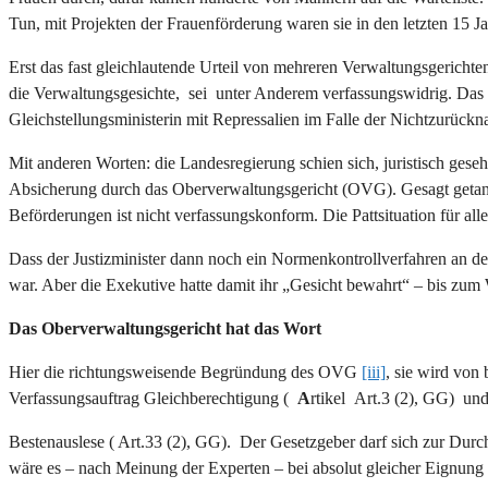
Tun, mit Projekten der Frauenförderung waren sie in den letzten 15 Ja
Erst das fast gleichlautende Urteil von mehreren Verwaltungsgerich
die Verwaltungsgesichte, sei unter Anderem verfassungswidrig. Das t
Gleichstellungsministerin mit Repressalien im Falle der Nichtzurückn
Mit anderen Worten: die Landesregierung schien sich, juristisch gese
Absicherung durch das Oberverwaltungsgericht (OVG). Gesagt getan.
Beförderungen ist nicht verfassungskonform. Die Pattsituation für al
Dass der Justizminister dann noch ein Normenkontrollverfahren an de
war. Aber die Exekutive hatte damit ihr „Gesicht bewahrt“ – bis zu
Das Oberverwaltungsgericht hat das Wort
Hier die richtungsweisende Begründung des OVG
[iii]
, sie wird von
Verfassungsauftrag Gleichberechtigung (
A
rtikel
Art.3 (2), GG)
und
Bestenauslese ( Art.33 (2), GG). Der Gesetzgeber darf sich zur Dur
wäre es – nach Meinung der Experten – bei absolut gleicher Eignung