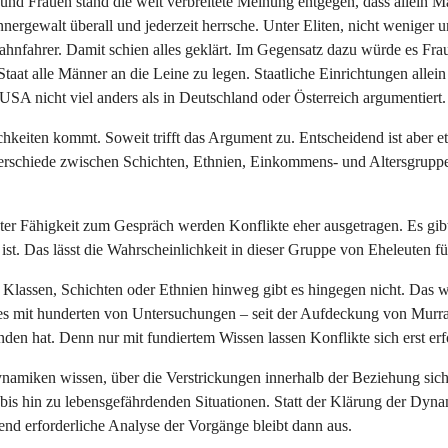
nd Frauen stand die weit verbreitete Meinung entgegen, dass allein M
gewalt überall und jederzeit herrsche. Unter Eliten, nicht weniger u
nbahnfahrer. Damit schien alles geklärt. Im Gegensatz dazu würde es 
Staat alle Männer an die Leine zu legen. Staatliche Einrichtungen alle
SA nicht viel anders als in Deutschland oder Österreich argumentiert.
ichkeiten kommt. Soweit trifft das Argument zu. Entscheidend ist aber e
terschiede zwischen Schichten, Ethnien, Einkommens- und Altersgrupp
er Fähigkeit zum Gespräch werden Konflikte eher ausgetragen. Es gibt d
 ist. Das lässt die Wahrscheinlichkeit in dieser Gruppe von Eheleuten
n Klassen, Schichten oder Ethnien hinweg gibt es hingegen nicht. Das w
 es mit hunderten von Untersuchungen – seit der Aufdeckung von Murray
en hat. Denn nur mit fundiertem Wissen lassen Konflikte sich erst erfol
 Dynamiken wissen, über die Verstrickungen innerhalb der Beziehung s
bis hin zu lebensgefährdenden Situationen. Statt der Klärung der Dyn
nd erforderliche Analyse der Vorgänge bleibt dann aus.