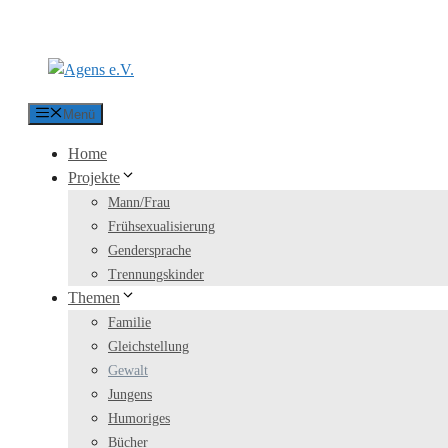
Zum Inhalt springen
Menü
Home
Projekte
Mann/Frau
Frühsexualisierung
Gendersprache
Trennungskinder
Themen
Familie
Gleichstellung
Gewalt
Jungens
Humoriges
Bücher