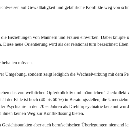
ichtweisen auf Gewalttätigkeit und gefährliche Konflikte weg von schn
auf die Beziehungen von Männern und Frauen einwirken. Dabei knüpfe i
 Diese neue Orientierung wird als der relational turn bezeichnet: Eb
 behalten müssen.
er Umgebung, sondern zeigt lediglich die Wechselwirkung mit dem Per
eben das von weiblichen Opferkollektiv und männlichen Täterkollektiv
divität der Fälle ist hoch (40 bis 60 %) in Beratungsstellen, die Umer
 der Psychiatrie in den 70 er Jahren als Drehtürpsychiatrie benannt 
nd ihnen keinen Weg zur Konfliktlösung bieten.
en Gesichtspunkten aber auch berufsethischen Überlegungen niemand leis