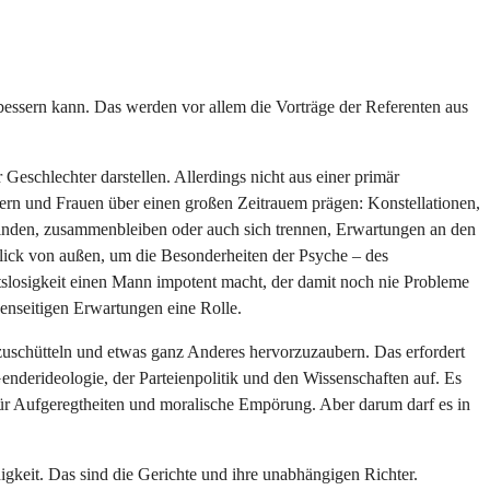
rbessern kann. Das werden vor allem die Vorträge der Referenten aus
eschlechter darstellen. Allerdings nicht aus einer primär
nern und Frauen über einen großen Zeitrauem prägen: Konstellationen,
finden, zusammenbleiben oder auch sich trennen, Erwartungen an den
Blick von außen, um die Besonderheiten der Psyche – des
eitslosigkeit einen Mann impotent macht, der damit noch nie Probleme
genseitigen Erwartungen eine Rolle.
bzuschütteln und etwas ganz Anderes hervorzuzaubern. Das erfordert
enderideologie, der Parteienpolitik und den Wissenschaften auf. Es
für Aufgeregtheiten und moralische Empörung. Aber darum darf es in
igkeit. Das sind die Gerichte und ihre unabhängigen Richter.