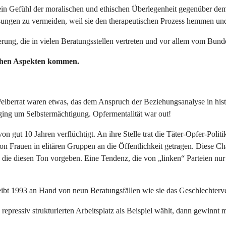
alls ein Gefühl der moralischen und ethischen Überlegenheit gegenüber 
isungen zu vermeiden, weil sie den therapeutischen Prozess hemmen und
ierung, die in vielen Beratungsstellen vertreten und vor allem vom Bund
lichen Aspekten kommen.
berrat waren etwas, das dem Anspruch der Beziehungsanalyse in hist
ing um Selbstermächtigung. Opfermentalität war out!
 gut 10 Jahren verflüchtigt. An ihre Stelle trat die Täter-Opfer-Politik,
von Frauen in elitären Gruppen an die Öffentlichkeit getragen. Diese Ch
n, die diesen Ton vorgeben. Eine Tendenz, die von „linken“ Parteien n
ibt 1993 an Hand von neun Beratungsfällen wie sie das Geschlechterver
repressiv strukturierten Arbeitsplatz als Beispiel wählt, dann gewinnt