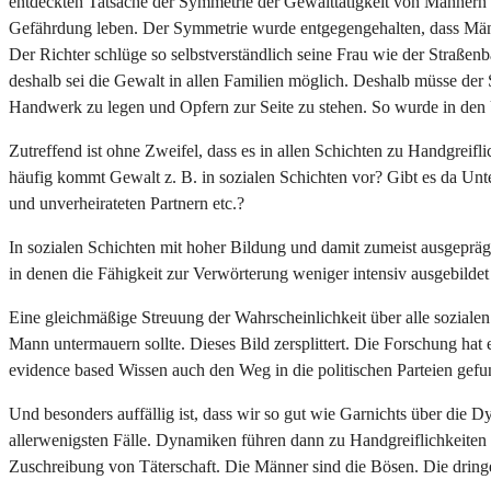
entdeckten Tatsache der Symmetrie der Gewalttätigkeit von Männern u
Gefährdung leben. Der Symmetrie wurde entgegengehalten, dass Männer
Der Richter schlüge so selbstverständlich seine Frau wie der Straße
deshalb sei die Gewalt in allen Familien möglich. Deshalb müsse der 
Handwerk zu legen und Opfern zur Seite zu stehen. So wurde in den U
Zutreffend ist ohne Zweifel, dass es in allen Schichten zu Handgreifl
häufig kommt Gewalt z. B. in sozialen Schichten vor? Gibt es da Un
und unverheirateten Partnern etc.?
In sozialen Schichten mit hoher Bildung und damit zumeist ausgeprägt
in denen die Fähigkeit zur Verwörterung weniger intensiv ausgebildet
Eine gleichmäßige Streuung der Wahrscheinlichkeit über alle soziale
Mann untermauern sollte. Dieses Bild zersplittert. Die Forschung hat
evidence based Wissen auch den Weg in die politischen Parteien gefund
Und besonders auffällig ist, dass wir so gut wie Garnichts über die
allerwenigsten Fälle. Dynamiken führen dann zu Handgreiflichkeiten 
Zuschreibung von Täterschaft. Die Männer sind die Bösen. Die dringe