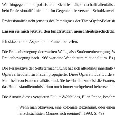
Wer hingegen an der polarisierten Sicht festhält, der schafft allenf
hebt Professionalität nicht ab. Im Gegenteil sie versucht Schuldzuwe
Professionalität steht jenseits des Paradigmas der Täter-Opfer-Polaris
Lassen sie mich jetzt zu den langfristigen menschheitsgeschicht
Ich skizziere die Aspekte, die Frauen betreffen:
Die Frauenbewegung der zweiten Welle, also Studentenbewegung, Wei
Frauenbewegung nach 1968 war eine Wende zum relational turn. Es g
Die Perspektive der Selbstermächtigung hat sich allerdings innerhalb von
Opferverliebtheit für Frauen propagierte. Diese Opferattitüde wurde 
Mehrheit von Frauen realitätsblind. Sie beschreibt zumeist die Fraue
das Bundesfamilienministerium noch immer weitgehend beherrschen.
Die Autorin dieses verqueren Duluth-Weltbildes, Ellen Pence, beschre
„Wenn man Sklaverei, eine koloniale Beziehung, oder einen 
herrschsüchtigen Mannes sich ereignet“. 1993, S. 49)