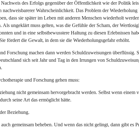
Nachweis des Erfolgs gegenüber der Öffentlichkeit wie der Politik le
 nachweisbarerer Wahrscheinlichkeit. Das Problem der Wiederholung best
aben, dass sie später im Leben mit anderen Menschen wiederholt werden.
. Als ungeklärt muss gelten, was die Gefühle der Scham, der Wertlosig
onnten und in eine selbstbewusstere Haltung zu diesen Erlebnissen hab
 Sie fördert die Gewalt, in dem sie die Wiederholungsgefahr erhöht.
 und Forschung machen dann werden Schuldzuweisungen überflüssig. Si
Deutschland sich seit Jahr und Tag in den Irrungen von Schuldzuweisu
n.
sychotherapie und Forschung gehen muss:
ziehung nicht gemeinsam hervorgebracht werden. Selbst wenn einem vo
urch seine Art das ermöglicht hätte.
 der Beziehung.
ch gemeinsam beheben. Und wenn das nicht gelingt, dann gibt es Profe