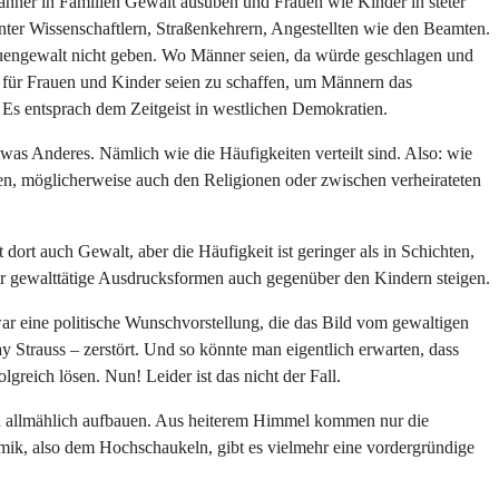
änner in Familien Gewalt ausüben und Frauen wie Kinder in steter
nter Wissenschaftlern, Straßenkehrern, Angestellten wie den Beamten.
Frauengewalt nicht geben. Wo Männer seien, da würde geschlagen und
in für Frauen und Kinder seien zu schaffen, um Männern das
 Es entsprach dem Zeitgeist in westlichen Demokratien.
twas Anderes. Nämlich wie die Häufigkeiten verteilt sind. Also: wie
en, möglicherweise auch den Religionen oder zwischen verheirateten
ort auch Gewalt, aber die Häufigkeit ist geringer als in Schichten,
 für gewalttätige Ausdrucksformen auch gegenüber den Kindern steigen.
ar eine politische Wunschvorstellung, die das Bild vom gewaltigen
 Strauss – zerstört. Und so könnte man eigentlich erwarten, dass
greich lösen. Nun! Leider ist das nicht der Fall.
ich allmählich aufbauen. Aus heiterem Himmel kommen nur die
amik, also dem Hochschaukeln, gibt es vielmehr eine vordergründige