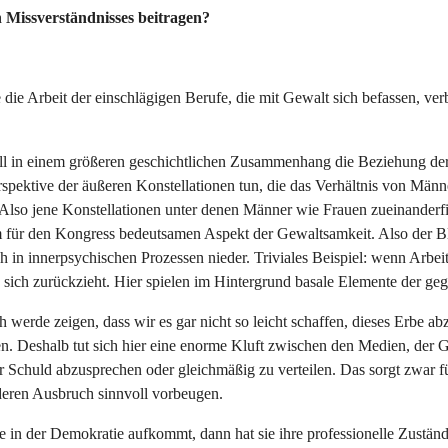
n Missverständnisses beitragen?
 die Arbeit der einschlägigen Berufe, die mit Gewalt sich befassen, ve
ill in einem größeren geschichtlichen Zusammenhang die Beziehung der G
erspektive der äußeren Konstellationen tun, die das Verhältnis von Män
. Also jene Konstellationen unter denen Männer wie Frauen zueinander
dem für den Kongress bedeutsamen Aspekt der Gewaltsamkeit. Also der 
sich in innerpsychischen Prozessen nieder. Triviales Beispiel: wenn Arb
 sich zurückzieht. Hier spielen im Hintergrund basale Elemente der ge
werde zeigen, dass wir es gar nicht so leicht schaffen, dieses Erbe a
en. Deshalb tut sich hier eine enorme Kluft zwischen den Medien, der G
r Schuld abzusprechen oder gleichmäßig zu verteilen. Das sorgt zwar 
 deren Ausbruch sinnvoll vorbeugen.
ie in der Demokratie aufkommt, dann hat sie ihre professionelle Zuständ