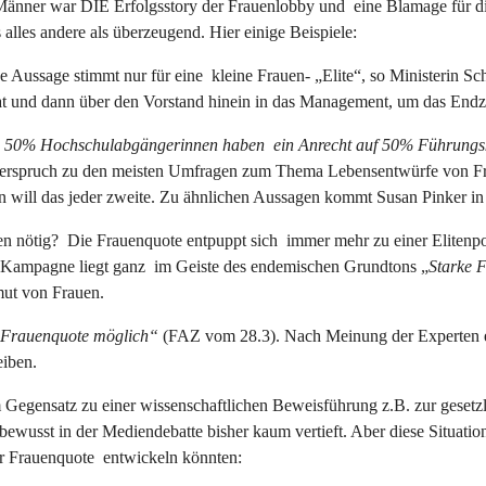
änner war DIE Erfolgsstory der Frauenlobby und eine Blamage für die 
alles andere als überzeugend. Hier einige Beispiele:
se Aussage stimmt nur für eine kleine Frauen- „Elite“, so Ministerin S
 und dann über den Vorstand hinein in das Management, um das Endzi
s 50% Hochschulabgängerinnen haben ein Anrecht auf 50% Führungsk
erspruch zu den meisten Umfragen zum Thema Lebensentwürfe von Frau
rn will das jeder zweite. Zu ähnlichen Aussagen kommt Susan Pinker i
ötig? Die Frauenquote entpuppt sich immer mehr zu einer Elitenpoliti
 Kampagne liegt ganz im Geiste des endemischen Grundtons „
Starke 
mut von Frauen.
Frauenquote möglich“
(FAZ vom 28.3). Nach Meinung der Experten ei
eiben.
Gegensatz zu einer wissenschaftlichen Beweisführung z.B. zur gesetz
sst in der Mediendebatte bisher kaum vertieft. Aber diese Situation
der Frauenquote entwickeln könnten: