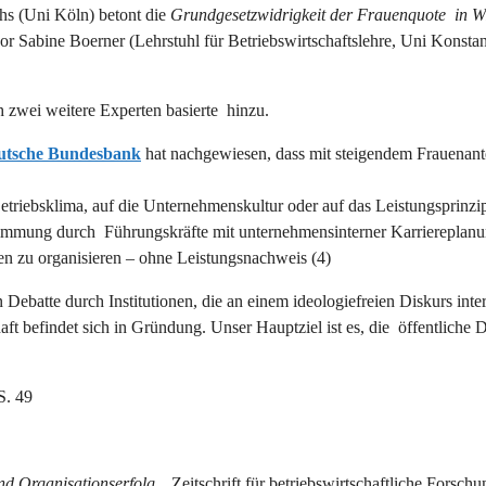
chs (Uni Köln) betont die
Grundgesetzwidrigkeit der Frauenquote in Wi
ssor Sabine Boerner (Lehrstuhl für Betriebswirtschaftslehre, Uni Kons
 zwei weitere Experten basierte hinzu.
utsche Bundesbank
hat nachgewiesen, dass mit steigendem Frauenante
Betriebsklima, auf die Unternehmenskultur oder auf das Leistungspri
Zustimmung durch Führungskräfte mit unternehmensinterner Karriereplan
en zu organisieren – ohne Leistungsnachweis (4)
Debatte durch Institutionen, die an einem ideologiefreien Diskurs intere
 befindet sich in Gründung. Unser Hauptziel ist es, die öffentliche D
S. 49
nd Organisationserfolg
„, Zeitschrift für betriebswirtschaftliche Forsch