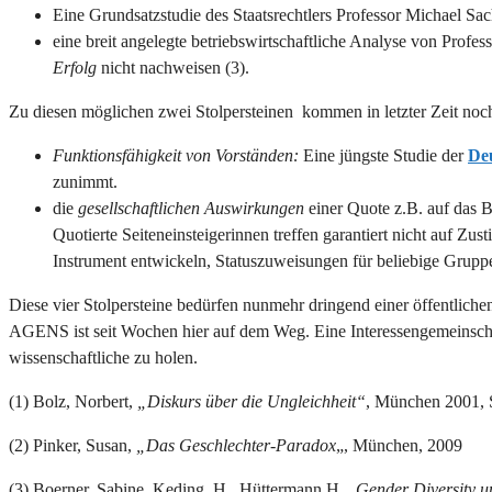
Eine Grundsatzstudie des Staatsrechtlers Professor Michael Sa
eine breit angelegte betriebswirtschaftliche Analyse von Profe
Erfolg
nicht nachweisen (3).
Zu diesen möglichen zwei Stolpersteinen kommen in letzter Zeit noch
Funktionsfähigkeit von Vorständen:
Eine jüngste Studie der
De
zunimmt.
die
gesellschaftlichen Auswirkungen
einer Quote z.B. auf das 
Quotierte Seiteneinsteigerinnen treffen garantiert nicht auf 
Instrument entwickeln, Statuszuweisungen für beliebige Grupp
Diese vier Stolpersteine bedürfen nunmehr dringend einer öffentlichen 
AGENS ist seit Wochen hier auf dem Weg. Eine Interessengemeinschaft
wissenschaftliche zu holen.
(1) Bolz, Norbert,
„Diskurs über die Ungleichheit“
, München 2001, 
(2) Pinker, Susan,
„Das Geschlechter-Paradox
„, München, 2009
(3) Boerner, Sabine, Keding, H., Hüttermann,H, „
Gender Diversity u