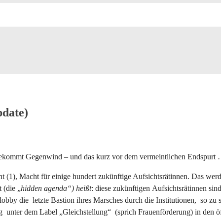
pdate)
 bekommt Gegenwind – und das kurz vor dem vermeintlichen Endspurt 
t (1), Macht für einige hundert zukünftige Aufsichtsrätinnen. Das we
 (die „
hidden agenda“) heißt
: diese zukünftigen Aufsichtsrätinnen sin
uenlobby die letzte Bastion ihres Marsches durch die Institutionen, so z
unter dem Label „Gleichstellung“ (sprich Frauenförderung) in den öff