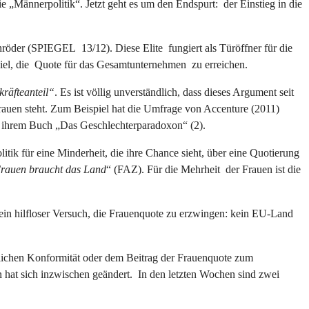
„Männerpolitik“. Jetzt geht es um den Endspurt: der Einstieg in die
chröder (SPIEGEL 13/12). Diese Elite fungiert als Türöffner für die
el, die Quote für das Gesamtunternehmen zu erreichen.
räfteanteil“
. Es ist völlig unverständlich, dass dieses Argument seit
en steht. Zum Beispiel hat die Umfrage von Accenture (2011)
n ihrem Buch „Das Geschlechterparadoxon“ (2).
k für eine Minderheit, die ihre Chance sieht, über eine Quotierung
Frauen braucht das Land
“ (FAZ). Für die Mehrheit der Frauen ist die
n hilfloser Versuch, die Frauenquote zu erzwingen: kein EU-Land
lichen Konformität oder dem Beitrag der Frauenquote zum
 hat sich inzwischen geändert. In den letzten Wochen sind zwei