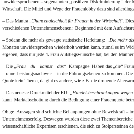
unwidersprochenen – sogenannten „positiven Diskriminierung “ der M
Wirtschaft. Die Mittel und Wege der Frauenlobby dazu sind allerdings 
– Das Mantra „
Chancengleichheit für Frauen in der Wirtschaft
“. Die
verschiedenen Unternehmensebenen: Beginnend mit dem Aufsichtsrat
– Sodann die mehr als gewagte statistische Herleitung: „
Die mehr al
Monaten unwidersprochen wiederholt werden kann, zumal es im Wid
ergeben, dass nur jede 4. Frau Aufstiegswünsche hat, bei den Männe
– Die „
Frau – du – kannst – das“
Kampagne. Haben das „die“ Frauen n
– ohne Leistungsnachweis – in die Führungsebenen zu kommen. Die
Quote kein Thema, da gibt es andere, wie z.B. die drohende Altersar
– Das neueste Druckmittel der EU:
„Handelsbeschränkungen wegen 
kann Marktabschottung durch die Bedingung einer Frauenquote betr
Obige Aussagen sind schlichte Behauptungen ohne Beweiskraft – im 
Unternehmenserfolg. Deswegen wurden diese zwei Themenbereiche bewu
wissenschaftliche Expertisen erschienen, die sich zu Stolpersteinen 