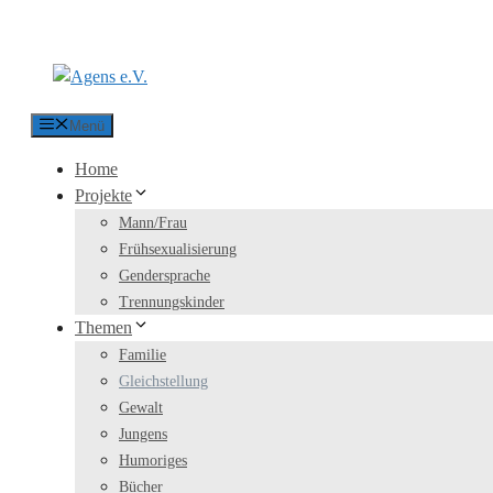
Zum Inhalt springen
Menü
Home
Projekte
Mann/Frau
Frühsexualisierung
Gendersprache
Trennungskinder
Themen
Familie
Gleichstellung
Gewalt
Jungens
Humoriges
Bücher