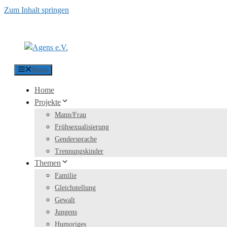
Zum Inhalt springen
Menü
Home
Projekte
Mann/Frau
Frühsexualisierung
Gendersprache
Trennungskinder
Themen
Familie
Gleichstellung
Gewalt
Jungens
Humoriges