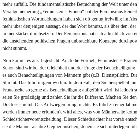
mehr auffällt. Die fundamentalistische Betrachtung der Welt unter dem
Verallgemeinerung „Feministen = Frauen“ hat der Feminismus keinerle
feministischen Wortmeldungen haben sich oft genug freiwillig im Abse
mehr über denjenigen aussagt, der das Wort benutzt, als über den, 
immer stärker durchsetzen. Der Feminismus hat sich allmählich von ei
die anstehenden politischen Fragen unbrauchbare Konzepte durchpow
nicht stimmt.
Nun kommt es ans Tageslicht: Auch die Formel „Feministen = Frauen“,
Schon sind wir bei der Gleichheit und der Frage der Benachteiligung,
es auch Benachteiligungen von Männern gibt (z.B. Dienstpflicht). D
Stimmt. Das führt nirgendwo hin. In dem Fall, den Sie beispielhaft 
Frauenseite so gerne als Benachteiligung aufgeführt wird, ist jedoch s
seien Sie großzügig und zahlen Sie ihr die Differenz. Machen Sie den 
Doch es stimmt: Das Aufwiegen bringt nichts. Es führt zu einer lähm
werden immer neue erfunden), wird alles, was von Männerseite komm
Schiedsrichtervorentscheidung. Dieser Schiedsrichter hat vorab entsc
sie die Männer als ihre Gegner ansehen, denen sie sich unterlegen fü