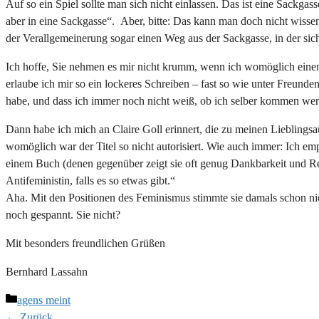
Auf so ein Spiel sollte man sich nicht einlassen. Das ist eine Sackga
aber in eine Sackgasse“. Aber, bitte: Das kann man doch nicht wissen.
der Verallgemeinerung sogar einen Weg aus der Sackgasse, in der sic
Ich hoffe, Sie nehmen es mir nicht krumm, wenn ich womöglich einen 
erlaube ich mir so ein lockeres Schreiben – fast so wie unter Freunde
habe, und dass ich immer noch nicht weiß, ob ich selber kommen wer
Dann habe ich mich an Claire Goll erinnert, die zu meinen Lieblingsaut
womöglich war der Titel so nicht autorisiert. Wie auch immer: Ich emp
einem Buch (denen gegenüber zeigt sie oft genug Dankbarkeit und Res
Antifeministin, falls es so etwas gibt.“
Aha. Mit den Positionen des Feminismus stimmte sie damals schon nic
noch gespannt. Sie nicht?
Mit besonders freundlichen Grüßen
Bernhard Lassahn
Kategorien
agens meint
← Zurück