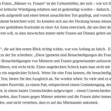
 Fokus „Männer vs. Frauen“ ist der Geburtsfehler, der sich – wie ich f
i kritische Würdigung erfahren und ist gedemütigt worden – dadurch, d
its aufgestellt und einen betont unsachlichen Ton gepflegt, und vorsc
der damit bezeichnet wird. So konnten sich aus der Deckung heraus mis
ner geduldeten Kuriosität zu einer Art Junta entwickelt, die uns über
ern will, so dass inzwischen immer mehr Frauen auf Distanz gehen un
 die auf den ersten Blick richtig wirkte, war von Anfang an falsch. 
 zu der Sie schreiben: „Diese (gemeint sind Benachteiligungen der Fra
ie Benachteiligungen von Männern und Frauen gegeneinander aufzuwiege
anführen, erst recht nicht. Einen ungedeckten Scheck kann man nicht m
o ein ungedeckter Scheck. Wenn Sie eine Frau kennen, die benachteiligt 
Test, bieten Sie den Ausgleich an. Sie werden sehen: So viele sind es n
enden Passivität, zu einem Patt, entsprechend einem Gedankengang, der
t, in einem faulen Unentschieden aufgewogen – einem Unentschieden a
hieden, dass Frauen gegen Männer antreten und die Frauen dabei immer in
hlen, und nicht verstehen, dass es auf das Miteinander ankommt.