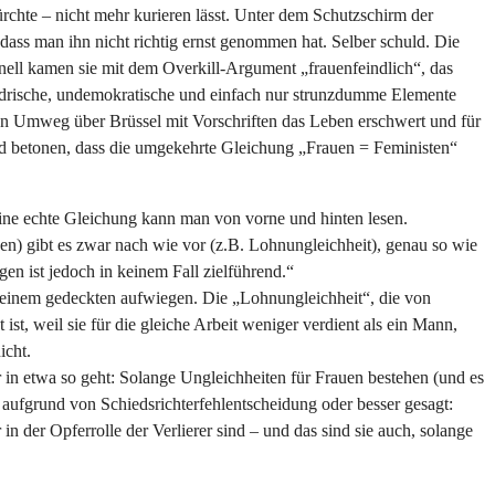
ürchte – nicht mehr kurieren lässt. Unter dem Schutzschirm der
ass man ihn nicht richtig ernst genommen hat. Selber schuld. Die
hnell kamen sie mit dem Overkill-Argument „frauenfeindlich“, das
andrische, undemokratische und einfach nur strunzdumme Elemente
 den Umweg über Brüssel mit Vorschriften das Leben erschwert und für
d betonen, dass die umgekehrte Gleichung „Frauen = Feministen“
Eine echte Gleichung kann man von vorne und hinten lesen.
uen) gibt es zwar nach wie vor (z.B. Lohnungleichheit), genau so wie
n ist jedoch in keinem Fall zielführend.“
it einem gedeckten aufwiegen. Die „Lohnungleichheit“, die von
ist, weil sie für die gleiche Arbeit weniger verdient als ein Mann,
icht.
 in etwa so geht: Solange Ungleichheiten für Frauen bestehen (und es
ufgrund von Schiedsrichterfehlentscheidung oder besser gesagt:
 der Opferrolle der Verlierer sind – und das sind sie auch, solange