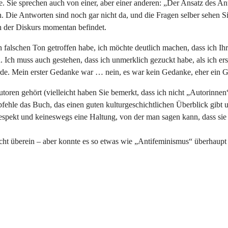
sse. Sie sprechen auch von einer, aber einer anderen: „Der Ansatz des An
 Die Antworten sind noch gar nicht da, und die Fragen selber sehen Sie
h der Diskurs momentan befindet.
falschen Ton getroffen habe, ich möchte deutlich machen, dass ich Ihr
n. Ich muss auch gestehen, dass ich unmerklich gezuckt habe, als ich e
de. Mein erster Gedanke war … nein, es war kein Gedanke, eher ein G
oren gehört (vielleicht haben Sie bemerkt, dass ich nicht „Autorinnen“ g
fehle das Buch, das einen guten kulturgeschichtlichen Überblick gibt un
pekt und keineswegs eine Haltung, von der man sagen kann, dass sie ke
ht überein – aber konnte es so etwas wie „Antifeminismus“ überhaupt 