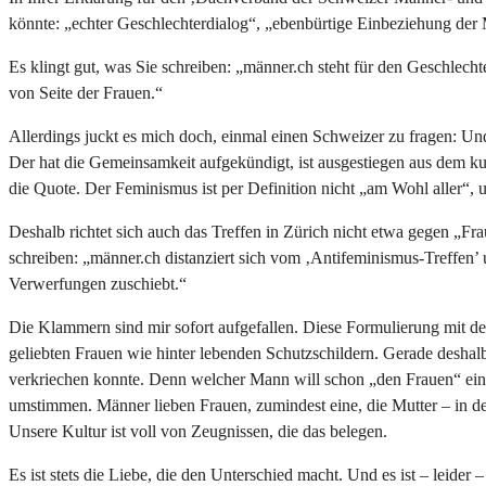
könnte: „echter Geschlechterdialog“, „ebenbürtige Einbeziehung der
Es klingt gut, was Sie schreiben: „männer.ch steht für den Geschlec
von Seite der Frauen.“
Allerdings juckt es mich doch, einmal einen Schweizer zu fragen: Und
Der hat die Gemeinsamkeit aufgekündigt, ist ausgestiegen aus dem kul
die Quote. Der Feminismus ist per Definition nicht „am Wohl aller“,
Deshalb richtet sich auch das Treffen in Zürich nicht etwa gegen „
schreiben: „männer.ch distanziert sich vom ‚Antifeminismus-Treffen’ 
Verwerfungen zuschiebt.“
Die Klammern sind mir sofort aufgefallen. Diese Formulierung mit d
geliebten Frauen wie hinter lebenden Schutzschildern. Gerade deshal
verkriechen konnte. Denn welcher Mann will schon „den Frauen“ eins
umstimmen. Männer lieben Frauen, zumindest eine, die Mutter – in de
Unsere Kultur ist voll von Zeugnissen, die das belegen.
Es ist stets die Liebe, die den Unterschied macht. Und es ist – leider