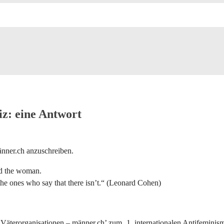
iz: eine Antwort
nner.ch anzuschreiben.
nd the woman.
he ones who say that there isn’t.“ (Leonard Cohen)
äterorganisationen – männer.ch’ zum ‚1. internationalen Antifeminism