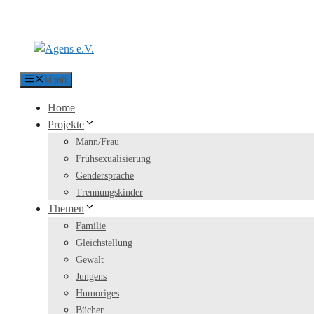
Zum Inhalt springen
Menü
Home
Projekte
Mann/Frau
Frühsexualisierung
Gendersprache
Trennungskinder
Themen
Familie
Gleichstellung
Gewalt
Jungens
Humoriges
Bücher