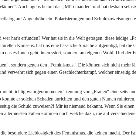
 Männer“. Auch agens betont das „MITeinander“ und hat deshalb selbstv
hterdialog auf Augenhöhe ein. Polarisierungen und Schuldzuweisungen er
 wer hat’s erfunden? Wer hat sie in die Welt getragen, diese leidige 
turellen Konsens, hat uns eine hässliche Sprache aufgenötigt, hat die
 um das es Ihnen geht, interessiert, sondern am eigenen Wohl. Und der 
Frauen“, sondern gegen den „Feminismus“. Die können sich nicht mehr l
und verwehrt sich gegen einen Geschlechterkampf, welcher einseitig de
er nicht richtig wahrgenommenen Trennung von „Frauen“ einerseits und 
b konnte er solchen Schaden anrichten und den guten Namen ruinieren, 
eitig die Schuld zuweisen?! Mir ist niemand bekannt. Wenn Sie einen 
n allermeisten Fällen kommen noch welche dazu, die auf verschiedene 
 – die besondere Lieblosigkeit des Feminismus, die keinen macht. Der Is