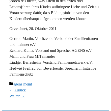
jedoch das bieten, was Eltern in den ersten drei
Lebensjahren ihres Kindes aufbringen: Liebe und Zeit als
Voraussetzung dafür, dass Bildungsinhalte von den
Kindern überhaupt aufgenommen werden können.
Gezeichnet, 26. Oktober 2011
Gertrud Martin, Vorsitzende Verband der Familienfrauen
und -männer e.V.
Eckhard Kuhla, Vorstand und Sprecher AGENS e.V. –
Mann und Frau MITeinander
Liudger Berresheim, Vorstand Familiennetzwerk e.V.
Hedwig Freifrau von Beverfoerde, Sprecherin Initiative
Familienschutz
Kategorien
agens meint
← Zurück
Weiter →