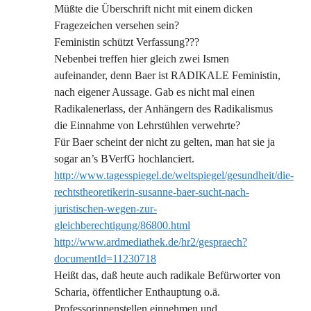
Müßte die Überschrift nicht mit einem dicken
Fragezeichen versehen sein?
Feministin schützt Verfassung???
Nebenbei treffen hier gleich zwei Ismen
aufeinander, denn Baer ist RADIKALE Feministin,
nach eigener Aussage. Gab es nicht mal einen
Radikalenerlass, der Anhängern des Radikalismus
die Einnahme von Lehrstühlen verwehrte?
Für Baer scheint der nicht zu gelten, man hat sie ja
sogar an’s BVerfG hochlanciert.
http://www.tagesspiegel.de/weltspiegel/gesundheit/die-
rechtstheoretikerin-susanne-baer-sucht-nach-
juristischen-wegen-zur-
gleichberechtigung/86800.html
http://www.ardmediathek.de/hr2/gespraech?
documentId=11230718
Heißt das, daß heute auch radikale Befürworter von
Scharia, öffentlicher Enthauptung o.ä.
Professorinnenstellen einnehmen und