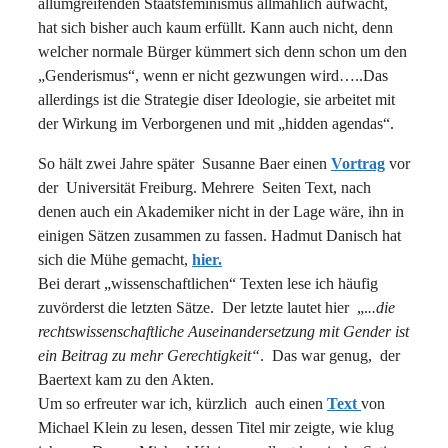
allumgreifenden Staatsfeminismus allmählich aufwacht,
hat sich bisher auch kaum erfüllt. Kann auch nicht, denn
welcher normale Bürger kümmert sich denn schon um den
„Genderismus“, wenn er nicht gezwungen wird…..Das
allerdings ist die Strategie diser Ideologie, sie arbeitet mit
der Wirkung im Verborgenen und mit „hidden agendas“.
So hält zwei Jahre später Susanne Baer einen
Vortrag
vor
der Universität Freiburg. Mehrere Seiten Text, nach
denen auch ein Akademiker nicht in der Lage wäre, ihn in
einigen Sätzen zusammen zu fassen. Hadmut Danisch hat
sich die Mühe gemacht,
hier.
Bei derart „wissenschaftlichen“ Texten lese ich häufig
zuvörderst die letzten Sätze. Der letzte lautet hier „.
..die
rechtswissenschaftliche Auseinandersetzung mit Gender ist
ein Beitrag zu mehr Gerechtigkeit“
. Das war genug, der
Baertext kam zu den Akten.
Um so erfreuter war ich, kürzlich auch einen
Text
von
Michael Klein zu lesen, dessen Titel mir zeigte, wie klug