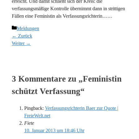
erreicht. Und damit schließt sich der Kreis: die
verfassungsmäßige Kontrolle übernimmt dann in strittigen
Fällen eine Feministin als Verfassungsrichterin……
Kategorien
Meldungen
← Zurück
Weiter →
3 Kommentare zu „Feministin
schützt Verfassung“
Pingback:
Verfassungsrichterin Baer zur Quote |
FreieWelt.net
Fiete
10. Januar 2013 um 18:46 Uhr