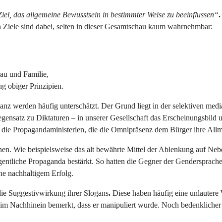
Ziel, das allgemeine Bewusstsein in bestimmter Weise zu beeinflussen“
.
en Ziele sind dabei, selten in dieser Gesamtschau kaum wahrnehmbar:
rau und Familie,
ng obiger Prinzipien.
anz werden häufig unterschätzt. Der Grund liegt in der selektiven me
gensatz zu Diktaturen – in unserer Gesellschaft das Erscheinungsbild u
se die Propagandaministerien, die die Omnipräsenz dem Bürger ihre All
. Wie beispielsweise das alt bewährte Mittel der Ablenkung auf Neben
gentliche Propaganda bestärkt. So hatten die Gegner der Gendersprache 
ne nachhaltigem Erfolg.
die Suggestivwirkung ihrer Slogans
.
Diese haben häufig eine unlauter
 im Nachhinein bemerkt, dass er manipuliert wurde. Noch bedenklicher 