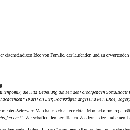
ner eigenständigen Idee von Familie, der laufenden und zu erwartenden
ng
ienpolitik, die Kita-Betreuung als Teil des vorsorgenden Sozialstaats 
n nachdenken“
(Karl van Lier, Fachkräftemangel und kein Ende, Tagespo
chrichten-Wirrwarr. Man hatte sich eingerichtet. Man bekommt regelmäß
chaffen das
!“. Wir schaffen den beruflichen Wiedereinstieg und einen L
 verheerenden Folgen für den Zusammenhalt einer Familie, verstärkte