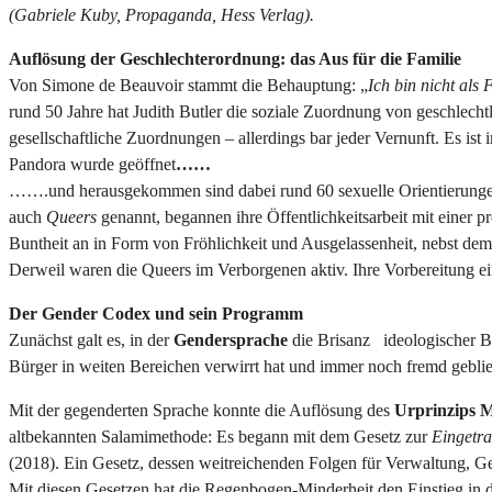
(Gabriele Kuby, Propaganda, Hess Verlag).
Auflösung der Geschlechterordnung: das Aus für die Familie
Von Simone de Beauvoir stammt die Behauptung: „
Ich bin nicht al
rund 50 Jahre hat Judith Butler die soziale Zuordnung von geschlecht
gesellschaftliche Zuordnungen – allerdings bar jeder Vernunft. Es i
Pandora wurde geöffnet
……
…….und herausgekommen sind dabei rund 60 sexuelle Orientierung
auch
Queers
genannt, begannen ihre Öffentlichkeitsarbeit mit einer 
Buntheit an in Form von Fröhlichkeit und Ausgelassenheit, nebst de
Derweil waren die Queers im Verborgenen aktiv. Ihre Vorbereitung ei
Der Gender Codex und sein Programm
Zunächst galt es, in der
Gendersprache
die Brisanz ideologischer B
Bürger in weiten Bereichen verwirrt hat und immer noch fremd gebl
Mit der gegenderten Sprache konnte die Auflösung des
Urprinzips 
altbekannten Salamimethode: Es begann mit dem Gesetz zur
Eingetr
(2018). Ein Gesetz, dessen weitreichenden Folgen für Verwaltung, Ge
Mit diesen Gesetzen hat die Regenbogen-Minderheit den Einstieg in 