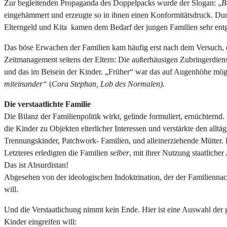
Zur begleitenden Propaganda des Doppelpacks wurde der Slogan: „
B
eingehämmert und erzeugte so in ihnen einen Konformitätsdruck. Dur
Elterngeld und Kita kamen dem Bedarf der jungen Familien sehr entg
Das böse Erwachen der Familien kam häufig erst nach dem Versuch,
Zeitmanagement seitens der Eltern: Die außerhäusigen Zubringerdienste
und das im Beisein der Kinder. „Früher“ war das auf Augenhöhe mög
miteinander“
(
Cora Stephan, Lob des Normalen).
Die verstaatlichte Familie
Die Bilanz der Familienpolitik wirkt, gelinde formuliert, ernüchtern
die Kinder zu Objekten elterlicher Interessen und verstärkte den alltä
Trennungskinder, Patchwork- Familien, und alleinerziehende Mütter.
Letzteres erledigten die Familien
selber
, mit ihrer Nutzung staatliche
Das ist Absurdistan!
Abgesehen von der ideologischen Indoktrination, der der Familiennachw
will.
Und die Verstaatlichung nimmt kein Ende. Hier ist eine Auswahl der g
Kinder eingreifen will: