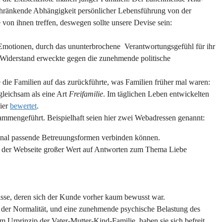
schränkende Abhängigkeit persönlicher Lebensführung von der
de von ihnen treffen, deswegen sollte unsere Devise sein:
n Emotionen, durch das ununterbrochene Verantwortungsgefühl für ihr
n Widerstand erweckte gegen die zunehmende politische
 die Familien auf das zurückführte, was Familien früher mal waren:
gleichsam als eine Art
Freifamilie
. Im täglichen Leben entwickelten
hier
bewertet
.
mmengeführt. Beispielhaft seien hier zwei Webadressen genannt:
gional passende Betreuungsformen verbinden können.
f der Webseite großer Wert auf Antworten zum Thema Liebe
isse, deren sich der Kunde vorher kaum bewusst war.
, der Normalität, und eine zunehmende psychische Belastung des
Urprinzip der Vater-Mutter-Kind-Familie, haben sie sich befreit