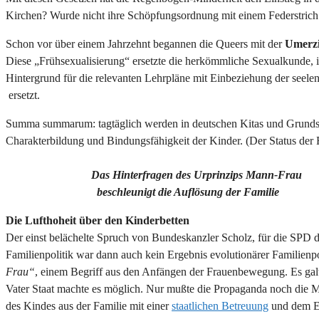
Kirchen? Wurde nicht ihre Schöpfungsordnung mit einem Federstri
Schon vor über einem Jahrzehnt begannen die Queers mit der
Umerzi
Diese „Frühsexualisierung“ ersetzte die herkömmliche Sexualkunde, 
Hintergrund für die relevanten Lehrpläne mit Einbeziehung der seele
ersetzt.
Summa summarum: tagtäglich werden in deutschen Kitas und Grundsch
Charakterbildung und Bindungsfähigkeit der Kinder. (Der Status d
Das Hinterfragen des Urprinzips Mann-Frau
beschleunigt die Auflösung der Familie
Die Lufthoheit über den Kinderbetten
Der einst belächelte Spruch von Bundeskanzler Scholz, für die SPD d
Familienpolitik war dann auch kein Ergebnis evolutionärer Familienp
Frau“
, einem Begriff aus den Anfängen der Frauenbewegung. Es galt,
Vater Staat machte es möglich. Nur mußte die Propaganda noch die M
des Kindes aus der Familie mit einer
staatlichen Betreuung
und dem Elt