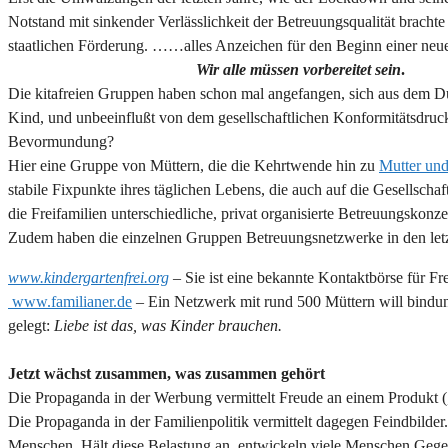
Notstand mit sinkender Verlässlichkeit der Betreuungsqualität brac
staatlichen Förderung. ……alles Anzeichen für den Beginn einer neu
Wir alle müssen
vorbereitet sein
.
Die kitafreien Gruppen haben schon mal angefangen, sich aus dem Dun
Kind, und unbeeinflußt von dem gesellschaftlichen Konformitätsdruck
Bevormundung?
Hier eine Gruppe von Müttern, die die Kehrtwende hin zu
Mutter un
stabile Fixpunkte ihres täglichen Lebens, die auch auf die Gesellschaf
die Freifamilien unterschiedliche, privat organisierte Betreuungskonz
Zudem haben die einzelnen Gruppen Betreuungsnetzwerke in den letz
www.kindergartenfrei.org
– Sie ist eine bekannte Kontaktbörse für F
www.familianer.de
– Ein Netzwerk mit rund 500 Müttern will bindu
gelegt:
Liebe ist das, was Kinder brauchen.
Jetzt wächst zusammen, was zusammen gehört
Die Propaganda in der Werbung vermittelt Freude an einem Produkt (
Die Propaganda in der Familienpolitik vermittelt dagegen Feindbilde
Menschen. Hält diese Belastung an, entwickeln viele Menschen Gegen