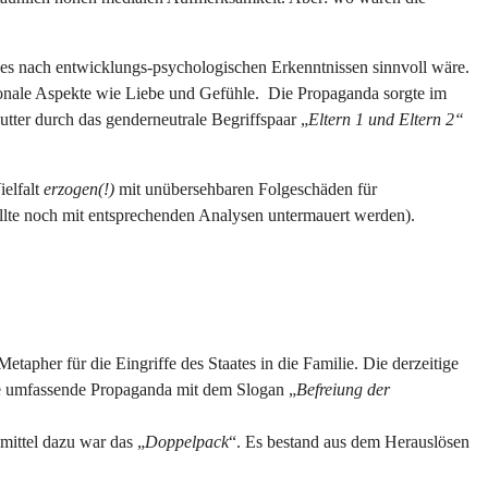
ls es nach entwicklungs-psychologischen Erkenntnissen sinnvoll wäre.
tionale Aspekte wie Liebe und Gefühle. Die Propaganda sorgte im
tter durch das genderneutrale Begriffspaar „
Eltern 1 und Eltern 2“
elfalt
erzogen(!)
mit unübersehbaren Folgeschäden für
ern sollte noch mit entsprechenden Analysen untermauert werden).
etapher für die Eingriffe des Staates in die Familie. Die derzeitige
ine umfassende Propaganda mit dem Slogan „
Befreiung der
mittel dazu war das „
Doppelpack
“. Es bestand aus dem Herauslösen