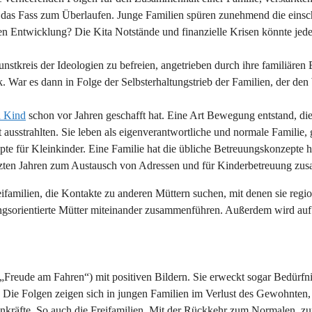
hte das Fass zum Überlaufen. Junge Familien spüren zunehmend die ein
en Entwicklung? Die Kita Notstände und finanzielle Krisen könnte je
stkreis der Ideologien zu befreien, angetrieben durch ihre familiäre
. War es dann in Folge der Selbsterhaltungstrieb der Familien, der de
d Kind
schon vor Jahren geschafft hat. Eine Art Bewegung entstand, die
t ausstrahlten. Sie leben als eigenverantwortliche und normale Familie, 
epte für Kleinkinder. Eine Familie hat die übliche Betreuungskonzepte 
ten Jahren zum Austausch von Adressen und für Kinderbetreuung zusa
reifamilien, die Kontakte zu anderen Müttern suchen, mit denen sie re
ngsorientierte Mütter miteinander zusammenführen. Außerdem wird au
„Freude am Fahren“) mit positiven Bildern. Sie erweckt sogar Bedürfn
r. Die Folgen zeigen sich in jungen Familien im Verlust des Gewohnten
kräfte. So auch die Freifamilien. Mit der Rückkehr zum Normalen, zum 