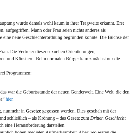
auptung wurde damals wohl kaum in ihrer Tragweite erkannt. Erst
n, aufgegriffen. Mann oder Frau seien nichts anderes als
hese eine neue Geschlechterordnung begründen konnte. Die Büchse der
rau. Die Vertreter dieser sexuellen Orientierungen,
uppen und Künstlern. Beim normalen Bürger kam zunächst nur die
 drei Programmen:
as war die Geburtsstunde der neuen Genderwelt. Eine Welt, die den
da“
hier.
g, nunmehr in
Gesetze
gegossen werden. Dies geschah mit der
und schließlich – als Krönung – das Gesetz zum
Dritten Geschlecht
ch eine Herausforderung darstellen.
rstaunlich hohen medialen Aufmerksamkeit. Aber: wo waren die