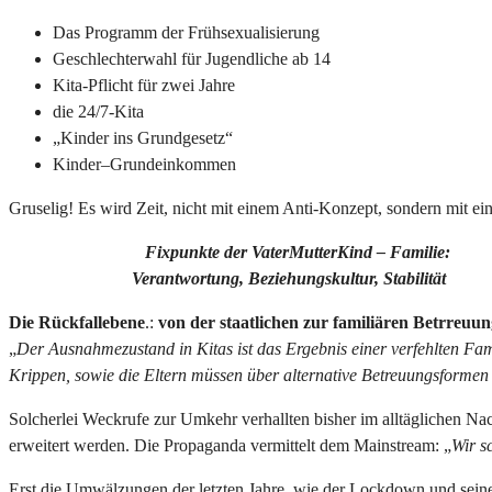
Das Programm der Frühsexualisierung
Geschlechterwahl für Jugendliche ab 14
Kita-Pflicht für zwei Jahre
die 24/7-Kita
„Kinder ins Grundgesetz“
Kinder–Grundeinkommen
Gruselig! Es wird Zeit, nicht mit einem Anti-Konzept, sondern mit ei
Fixpunkte der VaterMutterKind – Familie:
Verantwortung, Beziehungskultur, Stabilität
Die Rückfallebene
.:
von der staatlichen zur familiären Betrreuu
„
Der Ausnahmezustand in Kitas ist das Ergebnis einer verfehlten Famil
Krippen, sowie die Eltern müssen über alternative Betreuungsforme
Solcherlei Weckrufe zur Umkehr verhallten bisher im alltäglichen Na
erweitert werden. Die Propaganda vermittelt dem Mainstream: „
Wir s
Erst die Umwälzungen der letzten Jahre, wie der Lockdown und seine