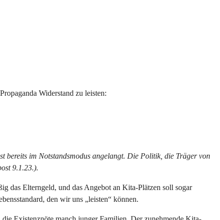
 Propaganda Widerstand zu leisten:
ist bereits im Notstandsmodus angelangt. Die Politik, die Träger von
st 9.1.23.).
ig das Elterngeld, und das Angebot an Kita-Plätzen soll sogar
ebensstandard, den wir uns „leisten“ können.
n die Existenznöte manch junger Familien. Der zunehmende Kita-