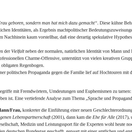
s Frau geboren, sondern man hat mich dazu gemacht“
. Diese kühne Beh
lichen Identitäten, als Ergebnis machtpolitischer Bedeutungszuweisunge
st im Nachhinein kaum vorstellbar, daß eine derartig spekulative Hypot
en der
Vielfalt
neben der normalen, natürlichen Identität von Mann und F
professionellen Charme-Offensive, unterstützt von vielen kreativen Gr
m obligaten Regenbogen.
ner politischen Propaganda gegen die Familie lief auf Hochtouren mit
egriffe mit Fremdwörtern, Umdeutungen und Euphemismen zu tarnen: d
ieben ist. Eine vertiefende Analyse zum Thema „Sprache und Propagan
Mann/Frau,
konkreter die Einführung einer neuen Geschlechterordnun
agenen
Lebenspartnerschaft
(2001), dann kam die
Ehe für Alle
(2017), 
sellschaft, Medizin und Leistungssport für die Experten wohl heute no
den deutschen Bundestag geschafft, gepaart mit einer amtlichen und e