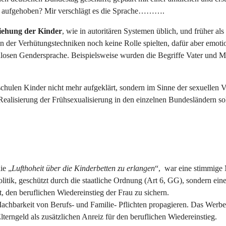
ch aufgehoben? Mir verschlägt es die Sprache……….
ehung der Kinder
, wie in autoritären Systemen üblich, und früher a
in der Verhütungstechniken noch keine Rolle spielten, dafür aber emo
nlosen Gendersprache. Beispielsweise wurden die Begriffe Vater und Mu
ulen Kinder nicht mehr aufgeklärt, sondern im Sinne der sexuellen Vi
er Realisierung der Frühsexualisierung in den einzelnen Bundesländ
ie „
Lufthoheit über die Kinderbetten zu erlangen
“, war eine stimmige M
olitik, geschützt durch die staatliche Ordnung (Art 6, GG), sondern e
 den beruflichen Wiedereinstieg der Frau zu sichern.
achbarkeit von Berufs- und Familie- Pflichten propagieren. Das Werbe
erngeld als zusätzlichen Anreiz für den beruflichen Wiedereinstieg.