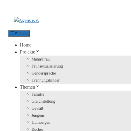
Zum Inhalt springen
Menü
Home
Projekte
Mann/Frau
Frühsexualisierung
Gendersprache
Trennungskinder
Themen
Familie
Gleichstellung
Gewalt
Jungens
Humoriges
Bücher