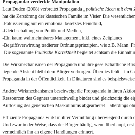
Propaganda: verdeckte Manipulation
Laut Duden (2008) verbreitet Propaganda
„politische Ideen mit dem 
hat die Zerstörung der klassischen Familie im Visier. Die wesentlich
-Fokussierung auf ein emotional besetztes Feindbild,
-Gleichschaltung von Politik und Medien,
-Ein kaum wahrnehmbares Management, inkl. eines Zeitplanes
-Begriffsverwirrung tradierter Ordnungsprinzipien, wie z.B. Mann, F
-Die sogenannte
Politische Korrektheit
begleitet achtsam die Einhaltu
Die Wirkmechanismen der Propaganda und ihre gesellschaftliche Bris
liegende Absicht bleibt dem Bürger verborgen. Überdies fehlt – im Ge
Propaganda in der Öffentlichkeit. In Diktaturen sind es beispielswei
Andere Wirkmechanismen beschweigt die Propaganda in ihren Aktionen
Ressourcen des Gegners unterschwellig bindet und gleichzeitig die ei
Auflösung des generischen Maskulinums abgearbeitet – allerdings oh
Effiziente Propaganda wirkt in ihrer Vermittlung überwiegend durch 
Und zwar in der Weise, dass der Bürger häufig, wenn überhaupt, erst
vermeintlich ihn an eigene Handlungen erinnert.