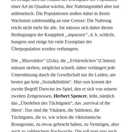
einer Art im Quadrat wächst, ihre Nahrungsmittel aber nur
arithmetisch. Die Populationen stoßen daher in ihrem
Wachstum zahlenmäßig an eine Grenze: Die Nahrung
reicht nicht mehr für alle. Sie müssen sich daher diesen
Bedingungen der Knappheit
„anpassen“
, d. h. schlicht,
hungern und einige bis viele Exemplare der
Überpopulation werden verhungern.
Die
„Miserablen“
(Zola), die
„Erbärmlichen“
(Clinton)
müssen sterben, möglichst schnell, daher verlängert jede
Unterstützung durch die Gesellschaft nur ihr Leiden, am
besten gar kein „Sozialklimbim“. Hier nun kommt der
zweite Begriff Darwins ins Spiel, den er sich von seinem
zweiten Zeitgenossen,
Herbert Spencer
, leiht, nämlich
das „Überleben des Tüchtigsten“, das ‚survival of the
fittest‘. Das sind die Vitalsten, die Stärksten, die
Tüchtigsten, die es, wie schon die viktorianische
Bourgeoisie, zu etwas gebracht haben, zu Vermögen, aber
auch zu zahlreichem Nachwuchs. Die soll man nun auch