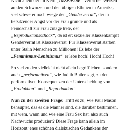
Nicht allein der im Kern
„rassistische“
Verrat der Weißen
an den Schwarzen und den übrigen Ethnien in Amerika,
viel schwerer noch wiege der
„Genderverrat“
, der in
tiefsitzender Angst vor der Frau gründe und als
Feindschaft zur Frau zutage trete, der
„Reproduktionsschock“
, da ist er: sexueller Klassenkampf!
Genderverrat ist Klassenverrat. Für Klassenverrat starben
unter Stalin Menschen zu Millionen! Es lebe der
„Feminismus-Leninismus“
, er lebe hoch! Hoch! Hoch!
So viel zu den vielleicht nicht allein begrifflichen, sondern
auch
„performativen“
, wie Judith Butler sagt, zu den
performativen Konsequenzen der Unterscheidung von
„Produktion“
und
„Reproduktion“
.
Nun zu der zweiten Frage:
Trifft es zu, wie Paul Mason
behauptet, das es die Männer sind, die darüber bestimmen,
mit wem, wann und wie eine Frau Sex hat, also auch
Nachwuchs produziert? Diese Frage kann allein im
Horizont jenes schönen dialektischen Gedankens der