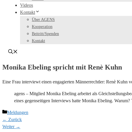
Videos
Kontakt
Über AGENS
Kooperation
Beitritt/Spenden
Kontakt
Monika Ebeling spricht mit Renè Kuhn
Eine Frau interviewt einen engagierten Männerrechtler: Renè Kuhn
agens – Mitglied Monika Ebeling arbeitet als Gleichstellungsb
eines gegenseitigen Interviews hatte Monika Ebeling. Warum? T
Kategorien
Meldungen
← Zurück
Weiter →