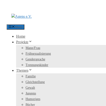
Zum Inhalt springen
Menü
Home
Projekte
Mann/Frau
Frühsexualisierung
Gendersprache
Trennungskinder
Themen
Familie
Gleichstellung
Gewalt
Jungens
Humoriges
Bücher