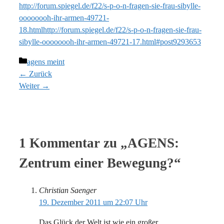
http://forum.spiegel.de/f22/s-p-o-n-fragen-sie-frau-sibylle-
oooooooh-ihr-armen-49721-
18.html
http://forum.spiegel.de/f22/s-p-o-n-fragen-sie-frau-
sibylle-oooooooh-ihr-armen-49721-17.html#post9293653
Kategorien
agens meint
← Zurück
Weiter →
1 Kommentar zu „AGENS:
Zentrum einer Bewegung?“
Christian Saenger
19. Dezember 2011 um 22:07 Uhr
Das Glück der Welt ist wie ein großer