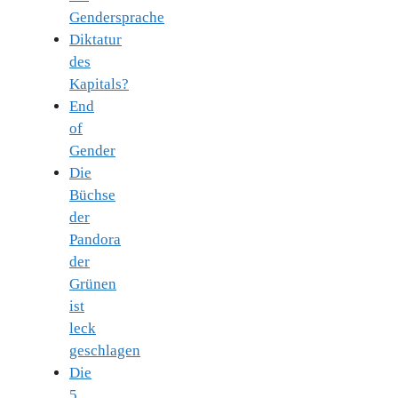
Gendersprache
Diktatur
des
Kapitals?
End
of
Gender
Die
Büchse
der
Pandora
der
Grünen
ist
leck
geschlagen
Die
5