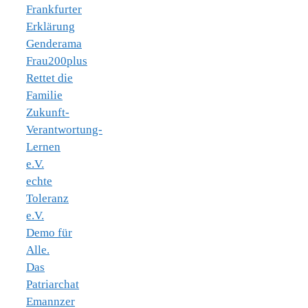
Frankfurter
Erklärung
Genderama
Frau200plus
Rettet die
Familie
Zukunft-
Verantwortung-
Lernen
e.V.
echte
Toleranz
e.V.
Demo für
Alle.
Das
Patriarchat
Emannzer