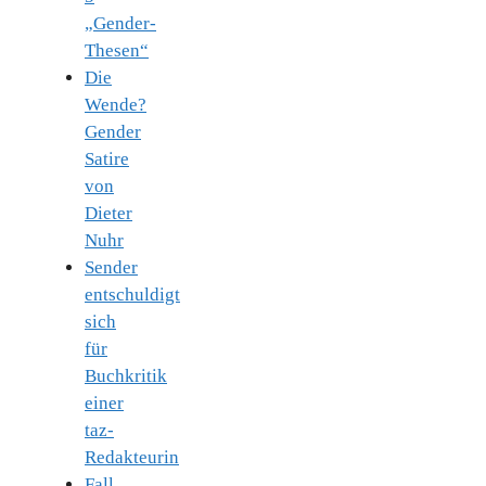
„Gender-
Thesen“
Die
Wende?
Gender
Satire
von
Dieter
Nuhr
Sender
entschuldigt
sich
für
Buchkritik
einer
taz-
Redakteurin
Fall